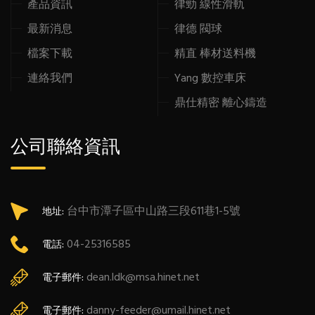
產品資訊
律勁 線性滑軌
最新消息
律德 閥球
檔案下載
精直 棒材送料機
連絡我們
Yang 數控車床
鼎仕精密 離心鑄造
公司聯絡資訊
台中市潭子區中山路三段611巷1-5號
地址:
04-25316585
電話:
dean.ldk@msa.hinet.net
電子郵件:
danny-feeder@umail.hinet.net
電子郵件: