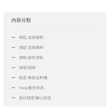
內容分類
律廷 滾珠螺桿
律廷 滾珠螺桿
律勁 線性滑軌
律德 閥球
精直 棒材送料機
Yang 數控車床
鼎仕精密 離心鑄造