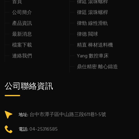
首頁
律廷 滾珠螺桿
公司簡介
律廷 滾珠螺桿
產品資訊
律勁 線性滑軌
最新消息
律德 閥球
檔案下載
精直 棒材送料機
連絡我們
Yang 數控車床
鼎仕精密 離心鑄造
公司聯絡資訊
台中市潭子區中山路三段611巷1-5號
地址:
04-25316585
電話: